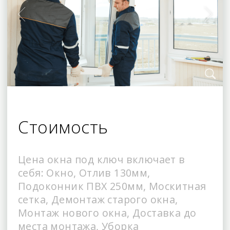
Стоимость
Цена окна под ключ включает в
себя: Окно, Отлив 130мм,
Подоконник ПВХ 250мм, Москитная
сетка, Демонтаж старого окна,
Монтаж нового окна, Доставка до
места монтажа, Уборка