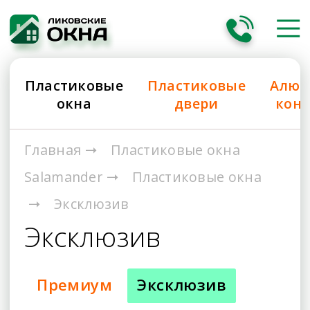
Пластиковые
Пластиковые
Алюм
окна
двери
кон
Главная
Пластиковые окна
Salamander
Пластиковые окна
Эксклюзив
Эксклюзив
Премиум
Эксклюзив